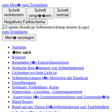
zum Men�
zum Textanfang
Schrift
Schrift
Schrift
verkleinern
normal
vergr��ern
Negatives Farbschema
zum Textanfang
Men� anzeigen
Startseite
�ber mich
Konzept
Reiseladen f�r Entwicklungsreisen
Seelische Bew�ltigung von Sehbehinderung
Lichtsehen wo kein Licht ist
Selbstentwicklung f�r Menschen mit Handicap
Einzelberatung
Seminare, Fortbildung, Kurse
Supervision - Coaching - Grenzmanagement
Supervision f�r AssistenznehmerInnen und Assistenzkr�fte
Blind-Beauty
Rund um das Thema H�rsehbehinderung und Taubblindheit